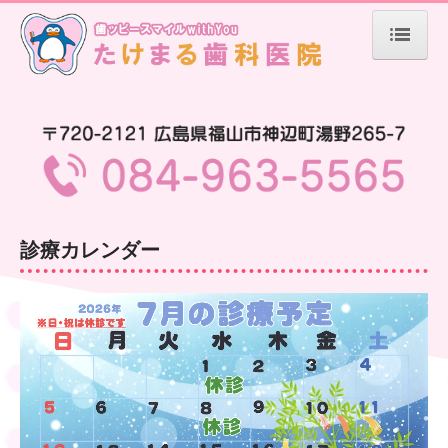
トップページ
初診の方へ
よくある質問
診療カレンダー
医院案内
医師の紹介
設備紹介
スタッフの募集
診療カレンダー